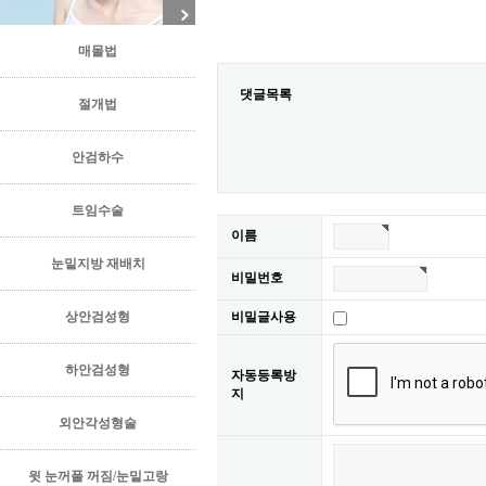
매몰법
댓글목록
절개법
안검하수
트임수술
이름
눈밑지방 재배치
비밀번호
상안검성형
비밀글사용
하안검성형
자동등록방
지
외안각성형술
윗 눈꺼풀 꺼짐/눈밑고랑