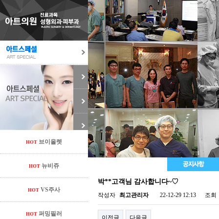
브이올렛
HOT
뉴비쥬
HOT
박**고객님 감사합니다~♡
VS주사
HOT
작성자
최고관리자
22-12-29 12:13
조회
퍼밍필러
HOT
이전글
다음글