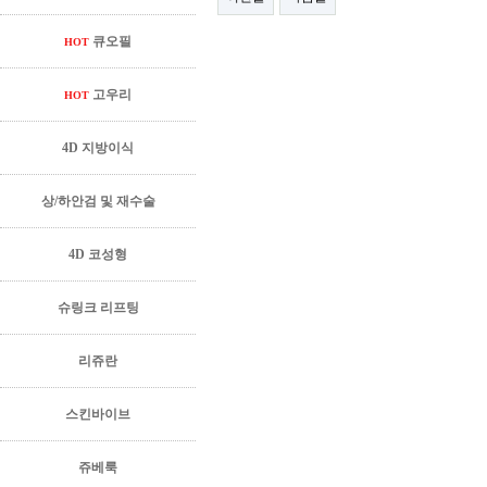
큐오필
HOT
고우리
HOT
4D 지방이식
상/하안검 및 재수술
4D 코성형
슈링크 리프팅
리쥬란
스킨바이브
쥬베룩