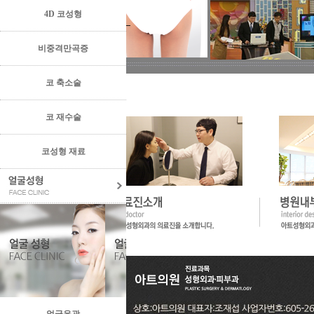
4D 코성형
비중격만곡증
코 축소술
코 재수술
코성형 재료