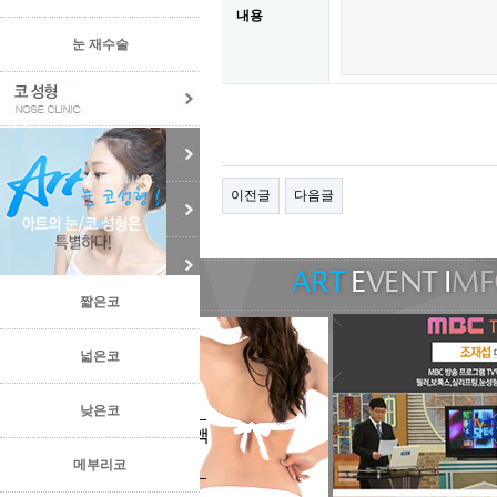
내용
눈 재수술
이전글
다음글
짧은코
넓은코
낮은코
메부리코