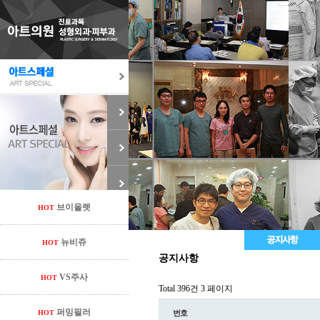
브이올렛
HOT
뉴비쥬
HOT
공지사항
VS주사
HOT
Total 396건
3 페이지
퍼밍필러
HOT
번호