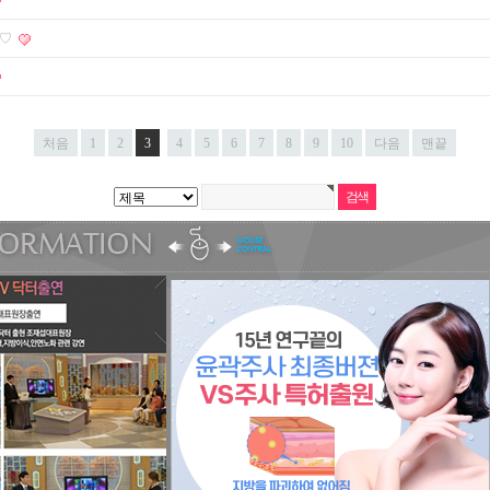
~♡
처음
1
2
3
4
5
6
7
8
9
10
다음
맨끝