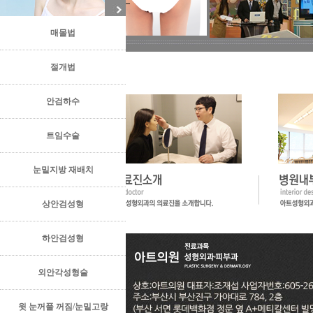
매몰법
절개법
안검하수
트임수술
눈밑지방 재배치
상안검성형
하안검성형
외안각성형술
윗 눈꺼풀 꺼짐/눈밑고랑