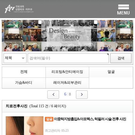
검색
전체
리프팅&안티에이징
얼굴
가슴&바디
레이저&피부관리
6
/
8
치료전후사진
(Total 115 건 / 6 페이지)
이중턱지방흡입&아포렉스, 턱필러 시술 전후 사진
얼굴
최고관리자
05-23
|