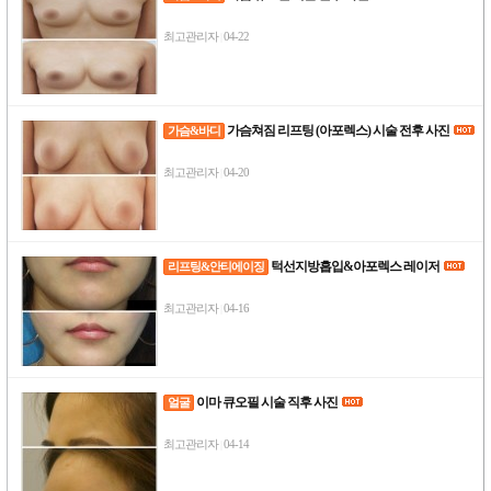
최고관리자
04-22
|
가슴쳐짐 리프팅 (아포렉스) 시술 전후 사진
가슴&바디
최고관리자
04-20
|
턱선지방흡입&아포렉스 레이저
리프팅&안티에이징
최고관리자
04-16
|
이마 큐오필 시술 직후 사진
얼굴
최고관리자
04-14
|