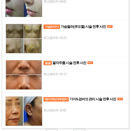
최고관리자
04-02
|
가슴필러(큐오젤) 시술 전후 사진
가슴&바디
최고관리자
03-25
|
팔자주름 시술 전후 사진
얼굴
최고관리자
03-13
|
기미&검버섯 관리 시술 전후 사진
레이저&피부관리
최고관리자
02-02
|