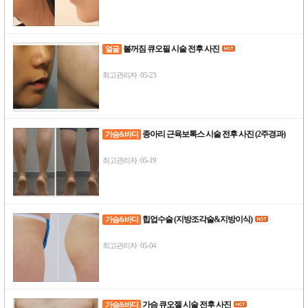
볼꺼짐 큐오필 시술 전후 사진
얼굴
최고관리자
05-23
|
종아리 근육보톡스 시술 전후 사진 (2주경과)
가슴&바디
최고관리자
05-19
|
힙업수술 (지방조각술&지방이식)
가슴&바디
최고관리자
05-04
|
가슴 큐오젤 시술 전후 사진
가슴&바디