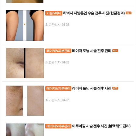
허벅지 지방흡입 수술 전후 사진 (한달경과)
가슴&바디
최고관리자
04-02
|
레이저 토닝 시술 전후 관리
레이저&피부관리
최고관리자
04-02
|
레이저 토닝 시술 전후 사진
레이저&피부관리
최고관리자
04-02
|
아쿠아필 시술 전후 사진 (블랙헤드 관리)
레이저&피부관리